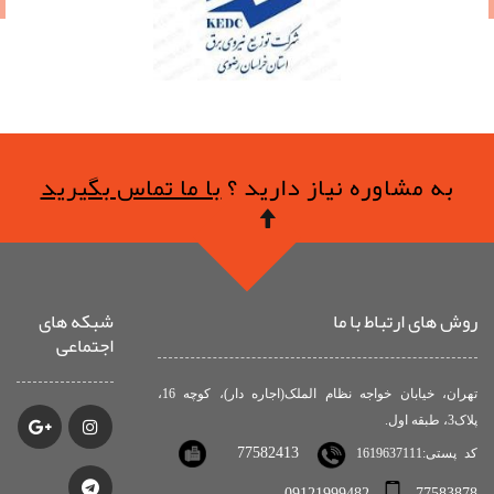
به مشاوره نیاز دارید ؟
با ما تماس بگیرید
روش های ارتباط با ما
شبکه های
اجتماعی
تهران، خیابان خواجه نظام الملک(اجاره دار)، کوچه 16،
پلاک3، طبقه اول.
77582413
کد پستی:1619637111
09121999482
77583878