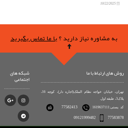
10/22/2025
به مشاوره نیاز دارید ؟
با ما تماس بگیرید
روش های ارتباط با ما
شبکه های
اجتماعی
تهران، خیابان خواجه نظام الملک(اجاره دار)، کوچه 16،
پلاک3، طبقه اول.
77582413
کد پستی:1619637111
09121999482
77583878