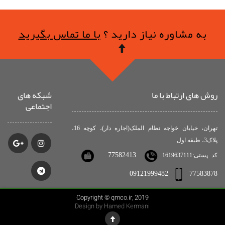
به مشاوره نیاز دارید ؟
با ما تماس بگیرید
روش های ارتباط با ما
شبکه های
اجتماعی
تهران، خیابان خواجه نظام الملک(اجاره دار)، کوچه 16،
پلاک3، طبقه اول.
77582413
کد پستی:1619637111
09121999482
77583878
Copyright © qmco.ir, 2019
Design by Hamed Kermani