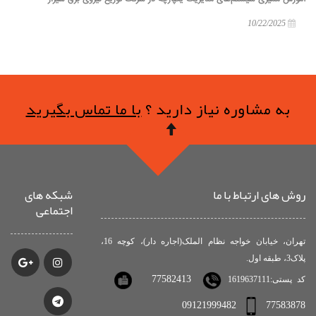
10/22/2025
به مشاوره نیاز دارید ؟
با ما تماس بگیرید
روش های ارتباط با ما
شبکه های
اجتماعی
تهران، خیابان خواجه نظام الملک(اجاره دار)، کوچه 16،
پلاک3، طبقه اول.
77582413
کد پستی:1619637111
09121999482
77583878