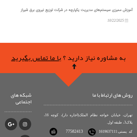
آموزش ممیزی سیستم‌های مدیریت یکپارچه در شرکت توزیع نیروی برق شیراز
10/22/2025
به مشاوره نیاز دارید ؟
با ما تماس بگیرید
روش های ارتباط با ما
شبکه های
اجتماعی
تهران، خیابان خواجه نظام الملک(اجاره دار)، کوچه 16،
پلاک3، طبقه اول.
77582413
کد پستی:1619637111