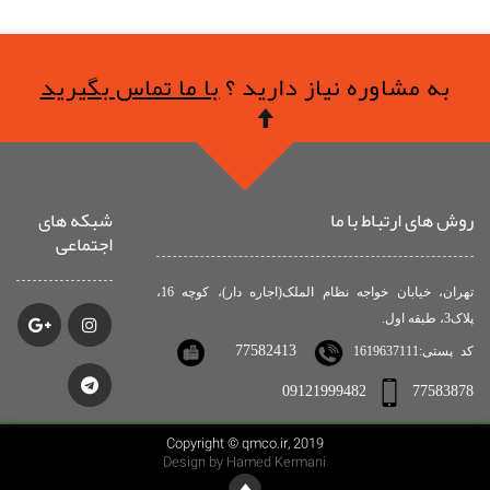
به مشاوره نیاز دارید ؟
با ما تماس بگیرید
روش های ارتباط با ما
شبکه های
اجتماعی
تهران، خیابان خواجه نظام الملک(اجاره دار)، کوچه 16،
پلاک3، طبقه اول.
77582413
کد پستی:1619637111
09121999482
77583878
Copyright © qmco.ir, 2019
Design by Hamed Kermani