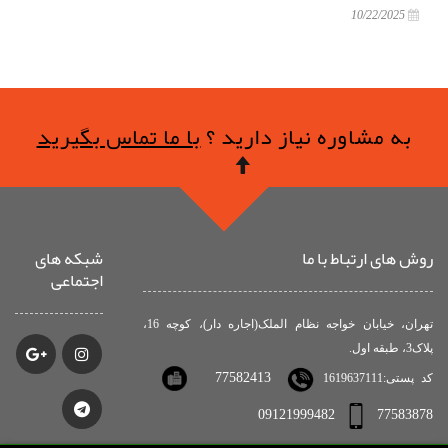
10/22/2025
به مشاوره نیاز دارید ؟
با ما تماس بگیرید
روش های ارتباط با ما
شبکه های
اجتماعی
تهران، خیابان خواجه نظام الملک(اجاره دار)، کوچه 16،
پلاک3، طبقه اول.
77582413
کد پستی:1619637111
09121999482
77583878