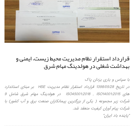
قرارداد استقرار نظام مدیریت محیط زیست، ایمنی و
بهداشت شغلی در هولدینگ مهام شرق
با سپاس و یاری یزدان پاک
در تاریخ 1398/05/28 قرارداد استقرار نظام مدیریت HSE بر مبنای استاندارد
های ISO45001:2018 , ISO14001:2015 در هولدینگ مهام شرق شامل 9
شرکت زیر مجموعه ( یکی از بزرگترین پیمانکاران صنعت برق و آب کشور) با
شرکت پیام آوران کیفیت منعقد شد.
"پاینده باد ایران"